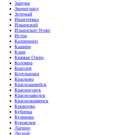
Заречье
Звенигород
Зеленый
Ивантеевка
Ильинский
Ильинское-Усово
Истра
Калининец
Кашира
Клин
Княжье Озеро
Коломна
Королев
Котельники
Красково
Красноармейск
Красногорск
Краснозаводск
Краснознаменск
Кривцово
Кубинка
Куликово
Куровское
Лапино
Лесной