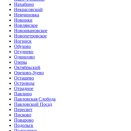
Нахабино
Некрасовский
Немчиновка
Новинки
Новлянское
Новоивановское
Новопетровское
Ногинск
Обухово
Огуднево
Одинцово
Озеры
Октябрьский
Орехово-Зуево
Осташево
Островцы
Отрадное
Павлино
Павловская Слобода
Павловский Посад
Пересвет
Писково
Поварово
Подольск
Подосинки