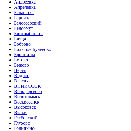
Андреевка
Апрелевка
Балашиха
Барвиха
Белоозерский
Белоомут
Биокомбината
Битца
Боброво
Большое Буньково
Бронницы
Бутово
Быково
Верея
Видное
Власиха
ВНИИССОК
Володарского
Волоколамск
Воскресенск
Высоковск
Вялки
Глебовский
Глухово
Голицыно