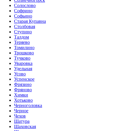
Солнечногорск
Солослово
Софрино
Софьино
Старая Купавна
Столбовая
Ступино
Талдом
Теряево
Томилино
Трошково
Тучково
Уваровка
Удельная
Усово
Успенское
Фрязино
Фряново
Химки
Хотьково
Черноголовка
Черное
Чехов
Шатура
Шаховская