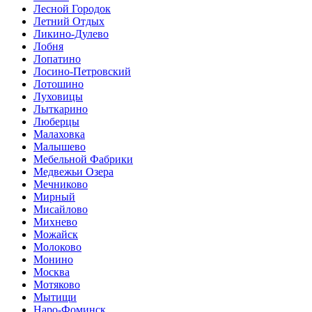
Лесной Городок
Летний Отдых
Ликино-Дулево
Лобня
Лопатино
Лосино-Петровский
Лотошино
Луховицы
Лыткарино
Люберцы
Малаховка
Малышево
Мебельной Фабрики
Медвежьи Озера
Мечниково
Мирный
Мисайлово
Михнево
Можайск
Молоково
Монино
Москва
Мотяково
Мытищи
Наро-Фоминск