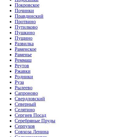
Покровское
Починки
Правдинский
Протвино
Путилково
Пушкино
Пущино
Развилка
Раменское
Раменье
Реммаш
Реутов
Ржавки
Родники
Руза
Рылеево
Сапроново
Свердловский
Северный
Селятино
Сергиев Посад
Серебряные Пруды
Серпухов
Совхоза Ленина