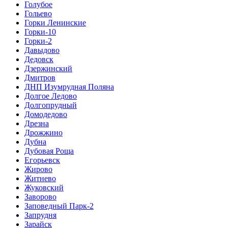
Голубое
Гольево
Горки Ленинские
Горки-10
Горки-2
Давыдово
Дедовск
Дзержинский
Дмитров
ДНП Изумрудная Поляна
Долгое Ледово
Долгопрудный
Домодедово
Дрезна
Дрожжино
Дубна
Дубовая Роща
Егорьевск
Жирово
Житнево
Жуковский
Заворово
Заповедный Парк-2
Запрудня
Зарайск