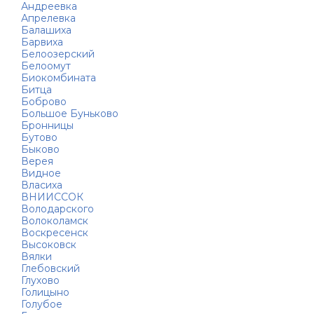
Андреевка
Апрелевка
Балашиха
Барвиха
Белоозерский
Белоомут
Биокомбината
Битца
Боброво
Большое Буньково
Бронницы
Бутово
Быково
Верея
Видное
Власиха
ВНИИССОК
Володарского
Волоколамск
Воскресенск
Высоковск
Вялки
Глебовский
Глухово
Голицыно
Голубое