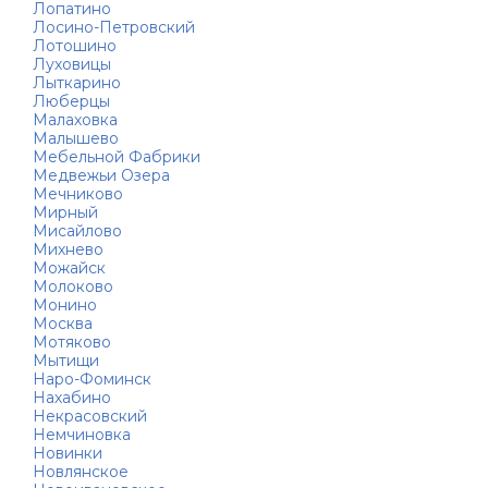
Лопатино
Лосино-Петровский
Лотошино
Луховицы
Лыткарино
Люберцы
Малаховка
Малышево
Мебельной Фабрики
Медвежьи Озера
Мечниково
Мирный
Мисайлово
Михнево
Можайск
Молоково
Монино
Москва
Мотяково
Мытищи
Наро-Фоминск
Нахабино
Некрасовский
Немчиновка
Новинки
Новлянское