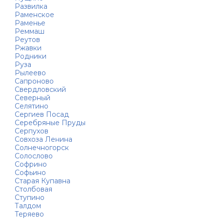
Развилка
Раменское
Раменье
Реммаш
Реутов
Ржавки
Родники
Руза
Рылеево
Сапроново
Свердловский
Северный
Селятино
Сергиев Посад
Серебряные Пруды
Серпухов
Совхоза Ленина
Солнечногорск
Солослово
Софрино
Софьино
Старая Купавна
Столбовая
Ступино
Талдом
Теряево