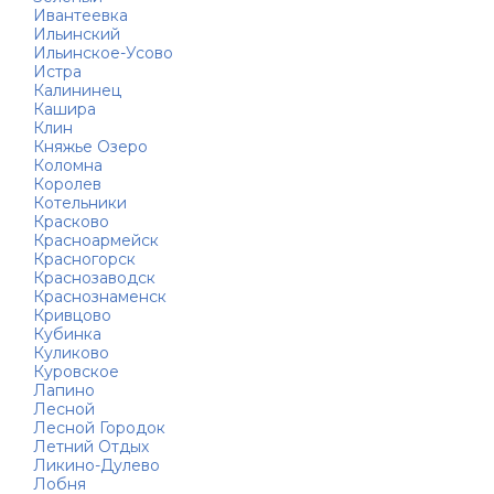
Ивантеевка
Ильинский
Ильинское-Усово
Истра
Калининец
Кашира
Клин
Княжье Озеро
Коломна
Королев
Котельники
Красково
Красноармейск
Красногорск
Краснозаводск
Краснознаменск
Кривцово
Кубинка
Куликово
Куровское
Лапино
Лесной
Лесной Городок
Летний Отдых
Ликино-Дулево
Лобня