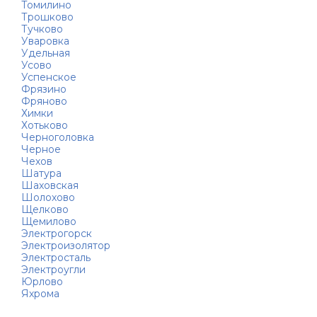
Томилино
Трошково
Тучково
Уваровка
Удельная
Усово
Успенское
Фрязино
Фряново
Химки
Хотьково
Черноголовка
Черное
Чехов
Шатура
Шаховская
Шолохово
Щелково
Щемилово
Электрогорск
Электроизолятор
Электросталь
Электроугли
Юрлово
Яхрома