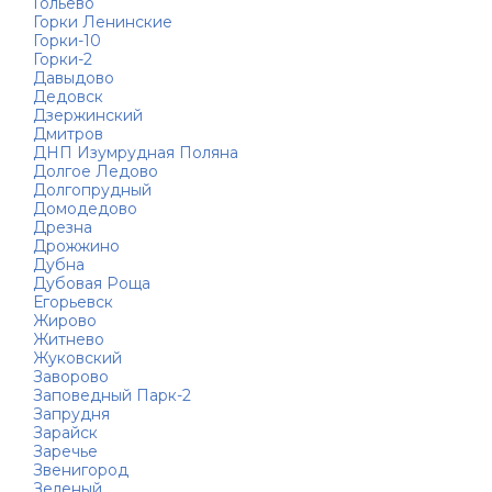
Гольево
Горки Ленинские
Горки-10
Горки-2
Давыдово
Дедовск
Дзержинский
Дмитров
ДНП Изумрудная Поляна
Долгое Ледово
Долгопрудный
Домодедово
Дрезна
Дрожжино
Дубна
Дубовая Роща
Егорьевск
Жирово
Житнево
Жуковский
Заворово
Заповедный Парк-2
Запрудня
Зарайск
Заречье
Звенигород
Зеленый