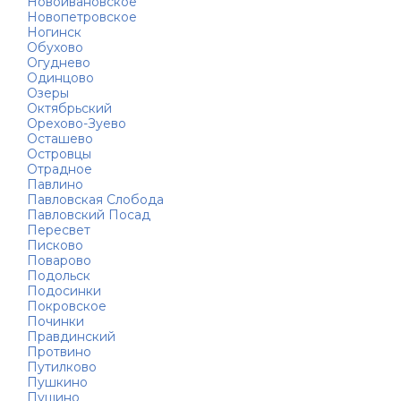
Новоивановское
Новопетровское
Ногинск
Обухово
Огуднево
Одинцово
Озеры
Октябрьский
Орехово-Зуево
Осташево
Островцы
Отрадное
Павлино
Павловская Слобода
Павловский Посад
Пересвет
Писково
Поварово
Подольск
Подосинки
Покровское
Починки
Правдинский
Протвино
Путилково
Пушкино
Пущино